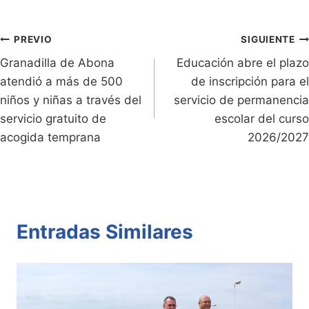
ri
y
s
er
e
p
e
Li
A
b
ar
Entradas:
n
n
p
o
tir
Navegación
PREVIO
SIGUIENTE
dl
k
p
o
Granadilla de Abona
Educación abre el plazo
de
atendió a más de 500
de inscripción para el
y
k
entradas
niños y niñas a través del
servicio de permanencia
servicio gratuito de
escolar del curso
acogida temprana
2026/2027
Entradas Similares