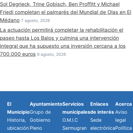
Sol Degrieck, Trine Gobisch, Ben Proffitt y Michael
Friedl completan el palmarés del Mundial de Olas en El
Médano
7 agosto, 2026
La actuación permitirá completar la rehabilitación el
paseo hasta Los Balos y culmina una intervención
integral que ha supuesto una inversión cercana a los
700.000 euros
6 agosto, 2026
El
Ayuntamiento
Servicios
Enlaces
Acerca
Municipio
Grupo de
municipales
de interés
Aviso
Historia,
Gobierno
O.M.I.C
Sede
legal
ubicación
Pleno
Sermugran
electrónica
Política