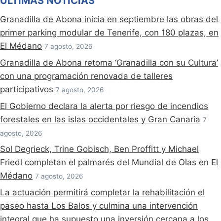
ÚLTIMAS NOTICIAS
Granadilla de Abona inicia en septiembre las obras del
primer parking modular de Tenerife, con 180 plazas, en
El Médano
7 agosto, 2026
Granadilla de Abona retoma ‘Granadilla con su Cultura’
con una programación renovada de talleres
participativos
7 agosto, 2026
El Gobierno declara la alerta por riesgo de incendios
forestales en las islas occidentales y Gran Canaria
7
agosto, 2026
Sol Degrieck, Trine Gobisch, Ben Proffitt y Michael
Friedl completan el palmarés del Mundial de Olas en El
Médano
7 agosto, 2026
La actuación permitirá completar la rehabilitación el
paseo hasta Los Balos y culmina una intervención
integral que ha supuesto una inversión cercana a los