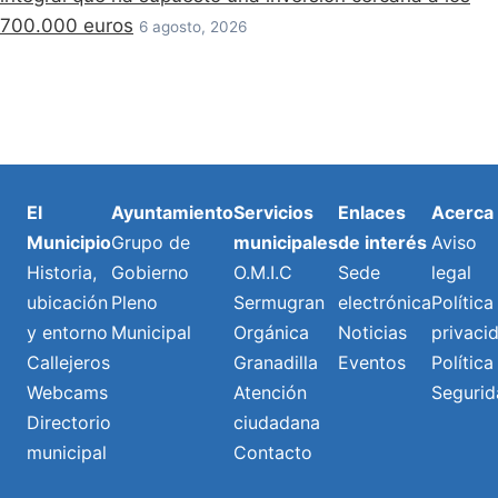
700.000 euros
6 agosto, 2026
El
Ayuntamiento
Servicios
Enlaces
Acerca
Municipio
Grupo de
municipales
de interés
Aviso
Historia,
Gobierno
O.M.I.C
Sede
legal
ubicación
Pleno
Sermugran
electrónica
Política
y entorno
Municipal
Orgánica
Noticias
privaci
Callejeros
Granadilla
Eventos
Política
Webcams
Atención
Segurid
Directorio
ciudadana
municipal
Contacto