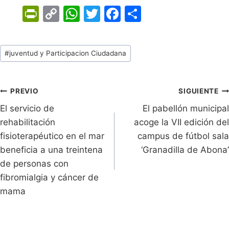
Pr
C
W
T
F
C
in
o
h
w
a
o
tF
p
at
itt
c
m
Tags
#
juventud y Participacion Ciudadana
ri
y
s
er
e
p
de
e
Li
A
b
ar
Entradas:
n
n
p
o
tir
Navegación
PREVIO
SIGUIENTE
dl
k
p
o
El servicio de
El pabellón municipal
de
rehabilitación
acoge la VII edición del
y
k
entradas
fisioterapéutico en el mar
campus de fútbol sala
beneficia a una treintena
‘Granadilla de Abona’
de personas con
fibromialgia y cáncer de
mama