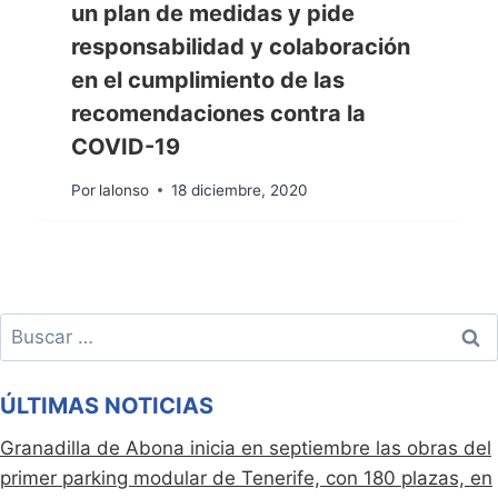
un plan de medidas y pide
responsabilidad y colaboración
en el cumplimiento de las
recomendaciones contra la
COVID-19
Por
lalonso
18 diciembre, 2020
Buscar:
ÚLTIMAS NOTICIAS
Granadilla de Abona inicia en septiembre las obras del
primer parking modular de Tenerife, con 180 plazas, en