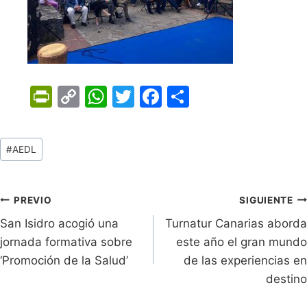
Pr
C
W
T
F
C
in
o
h
w
a
o
tF
p
at
itt
c
m
Tags
#
AEDL
ri
y
s
er
e
p
de
e
Li
A
b
ar
Entradas:
n
n
p
o
tir
Navegación
PREVIO
SIGUIENTE
dl
k
p
o
San Isidro acogió una
Turnatur Canarias aborda
de
jornada formativa sobre
este año el gran mundo
y
k
entradas
‘Promoción de la Salud’
de las experiencias en
destino