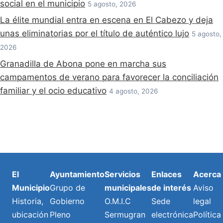
social en el municipio
5 agosto, 2026
La élite mundial entra en escena en El Cabezo y deja
unas eliminatorias por el título de auténtico lujo
5 agosto,
2026
Granadilla de Abona pone en marcha sus
campamentos de verano para favorecer la conciliación
familiar y el ocio educativo
4 agosto, 2026
El
Ayuntamiento
Servicios
Enlaces
Acerca
Municipio
Grupo de
municipales
de interés
Aviso
Historia,
Gobierno
O.M.I.C
Sede
legal
ubicación
Pleno
Sermugran
electrónica
Política