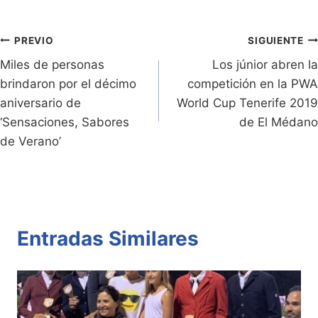
ri
y
s
er
e
p
e
Li
A
b
ar
Entradas:
n
n
p
o
tir
Navegación
PREVIO
SIGUIENTE
dl
k
p
o
Miles de personas
Los júnior abren la
de
brindaron por el décimo
competición en la PWA
y
k
entradas
aniversario de
World Cup Tenerife 2019
‘Sensaciones, Sabores
de El Médano
de Verano’
Entradas Similares