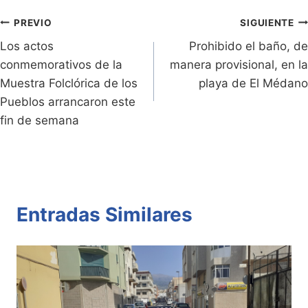
e
Li
A
b
ar
Entradas:
n
n
p
o
tir
Navegación
PREVIO
SIGUIENTE
dl
k
p
o
Los actos
Prohibido el baño, de
de
conmemorativos de la
manera provisional, en la
y
k
entradas
Muestra Folclórica de los
playa de El Médano
Pueblos arrancaron este
fin de semana
Entradas Similares