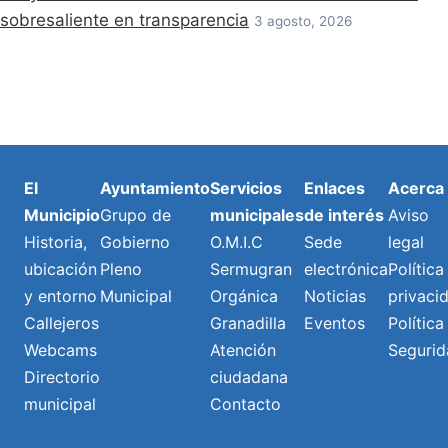
sobresaliente en transparencia
3 agosto, 2026
El
Ayuntamiento
Servicios
Enlaces
Acerca
Municipio
Grupo de
municipales
de interés
Aviso
Historia,
Gobierno
O.M.I.C
Sede
legal
ubicación
Pleno
Sermugran
electrónica
Política
y entorno
Municipal
Orgánica
Noticias
privaci
Callejeros
Granadilla
Eventos
Política
Webcams
Atención
Segurid
Directorio
ciudadana
municipal
Contacto