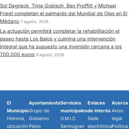
Sol Degrieck, Trine Gobisch, Ben Proffitt y Michael
Friedl completan el palmarés del Mundial de Olas en El
Médano
7 agosto, 2026
La actuación permitirá completar la rehabilitación el
paseo hasta Los Balos y culmina una intervención
integral que ha supuesto una inversión cercana a los
700.000 euros
6 agosto, 2026
El
Ayuntamiento
Servicios
Enlaces
Acerca
Municipio
Grupo de
municipales
de interés
Aviso
Historia,
Gobierno
O.M.I.C
Sede
legal
ubicación
Pleno
Sermugran
electrónica
Política