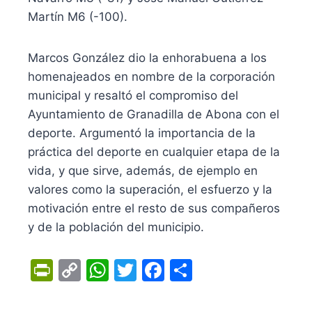
Martín M6 (-100).
Marcos González dio la enhorabuena a los
homenajeados en nombre de la corporación
municipal y resaltó el compromiso del
Ayuntamiento de Granadilla de Abona con el
deporte. Argumentó la importancia de la
práctica del deporte en cualquier etapa de la
vida, y que sirve, además, de ejemplo en
valores como la superación, el esfuerzo y la
motivación entre el resto de sus compañeros
y de la población del municipio.
Pr
C
W
T
F
C
in
o
h
w
a
o