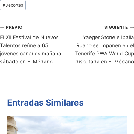
tF
p
at
itt
c
m
Tags
#
Deportes
ri
y
s
er
e
p
de
e
Li
A
b
ar
Entradas:
n
n
p
o
tir
Navegación
PREVIO
SIGUIENTE
dl
k
p
o
El XII Festival de Nuevos
Yaeger Stone e Iballa
de
Talentos reúne a 65
Ruano se imponen en el
y
k
entradas
jóvenes canarios mañana
Tenerife PWA World Cup
sábado en El Médano
disputada en El Médano
Entradas Similares