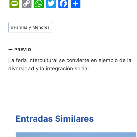
Pr
C
W
T
F
C
in
o
h
w
a
o
tF
p
at
itt
c
m
Tags
#
Familia y Menores
ri
y
s
er
e
p
de
e
Li
A
b
ar
Entradas:
n
n
p
o
tir
Navegación
PREVIO
dl
k
p
o
La feria intercultural se convierte en ejemplo de la
de
diversidad y la integración social
y
k
entradas
Entradas Similares