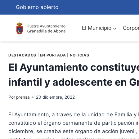
Saltar
Gobierno abierto
al
Contenido
El Municipio
Corpor
DESTACADOS
|
EN PORTADA
|
NOTICIAS
El Ayuntamiento constituye
infantil y adolescente en 
Por
prensa
20 diciembre, 2022
El Ayuntamiento, a través de la unidad de Familia y
constituido el órgano permanente de participación i
diciembre, se creaba este órgano de acción juvenil