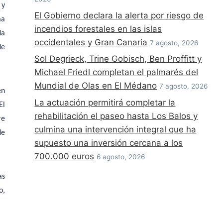
 y
El Gobierno declara la alerta por riesgo de
ma
incendios forestales en las islas
da
occidentales y Gran Canaria
7 agosto, 2026
de
Sol Degrieck, Trine Gobisch, Ben Proffitt y
Michael Friedl completan el palmarés del
Mundial de Olas en El Médano
7 agosto, 2026
en
La actuación permitirá completar la
El
rehabilitación el paseo hasta Los Balos y
re
culmina una intervención integral que ha
de
supuesto una inversión cercana a los
700.000 euros
6 agosto, 2026
as
o,