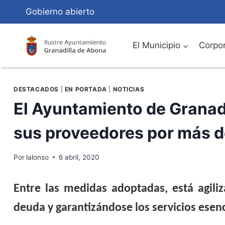
Saltar
Gobierno abierto
al
Contenido
El Municipio
Corpor
DESTACADOS
|
EN PORTADA
|
NOTICIAS
El Ayuntamiento de Granadi
sus proveedores por más d
Por
lalonso
6 abril, 2020
Entre las medidas adoptadas, está agiliz
deuda y garantizándose los servicios esen