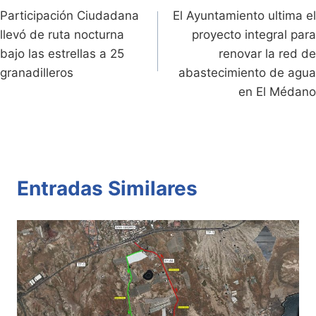
dl
k
p
o
Participación Ciudadana
El Ayuntamiento ultima el
de
llevó de ruta nocturna
proyecto integral para
y
k
entradas
bajo las estrellas a 25
renovar la red de
granadilleros
abastecimiento de agua
en El Médano
Entradas Similares