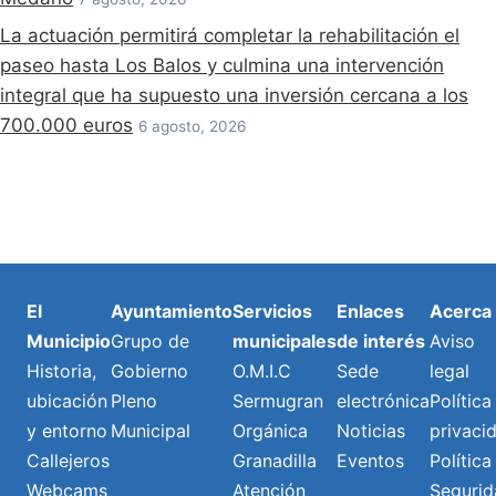
La actuación permitirá completar la rehabilitación el
paseo hasta Los Balos y culmina una intervención
integral que ha supuesto una inversión cercana a los
700.000 euros
6 agosto, 2026
El
Ayuntamiento
Servicios
Enlaces
Acerca
Municipio
Grupo de
municipales
de interés
Aviso
Historia,
Gobierno
O.M.I.C
Sede
legal
ubicación
Pleno
Sermugran
electrónica
Política
y entorno
Municipal
Orgánica
Noticias
privaci
Callejeros
Granadilla
Eventos
Política
Webcams
Atención
Segurid