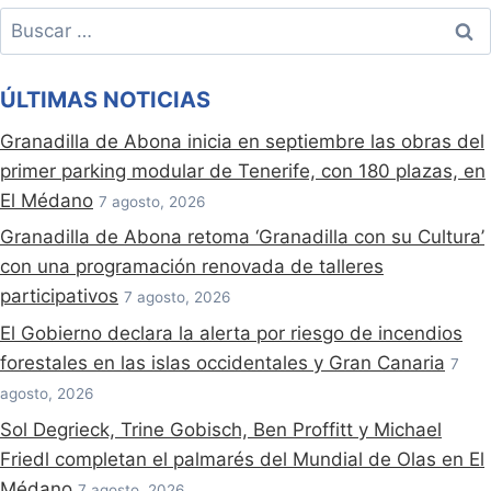
Buscar:
ÚLTIMAS NOTICIAS
Granadilla de Abona inicia en septiembre las obras del
primer parking modular de Tenerife, con 180 plazas, en
El Médano
7 agosto, 2026
Granadilla de Abona retoma ‘Granadilla con su Cultura’
con una programación renovada de talleres
participativos
7 agosto, 2026
El Gobierno declara la alerta por riesgo de incendios
forestales en las islas occidentales y Gran Canaria
7
agosto, 2026
Sol Degrieck, Trine Gobisch, Ben Proffitt y Michael
Friedl completan el palmarés del Mundial de Olas en El
Médano
7 agosto, 2026