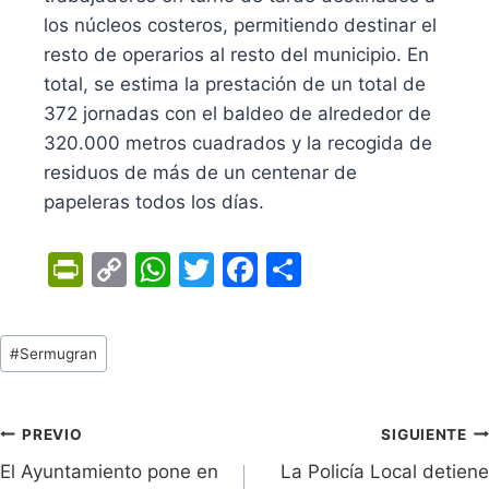
los núcleos costeros, permitiendo destinar el
resto de operarios al resto del municipio. En
total, se estima la prestación de un total de
372 jornadas con el baldeo de alrededor de
320.000 metros cuadrados y la recogida de
residuos de más de un centenar de
papeleras todos los días.
Pr
C
W
T
F
C
in
o
h
w
a
o
tF
p
at
itt
c
m
Tags
#
Sermugran
ri
y
s
er
e
p
de
e
Li
A
b
ar
Entradas:
n
n
p
o
tir
Navegación
PREVIO
SIGUIENTE
dl
k
p
o
El Ayuntamiento pone en
La Policía Local detiene
de