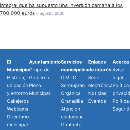
integral que ha supuesto una inversión cercana a los
700.000 euros
6 agosto, 2026
El
Ayuntamiento
Servicios
Enlaces
Acerca
Municipio
Grupo de
municipales
de interés
Aviso
Historia,
Gobierno
O.M.I.C
Sede
legal
ubicación
Pleno
Sermugran
electrónica
Política
y entorno
Municipal
Orgánica
Noticias
privaci
Callejeros
Granadilla
Eventos
Política
Webcams
Atención
Segurid
Directorio
ciudadana
municipal
Contacto