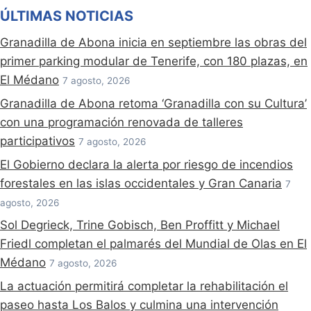
ÚLTIMAS NOTICIAS
Granadilla de Abona inicia en septiembre las obras del
primer parking modular de Tenerife, con 180 plazas, en
El Médano
7 agosto, 2026
Granadilla de Abona retoma ‘Granadilla con su Cultura’
con una programación renovada de talleres
participativos
7 agosto, 2026
El Gobierno declara la alerta por riesgo de incendios
forestales en las islas occidentales y Gran Canaria
7
agosto, 2026
Sol Degrieck, Trine Gobisch, Ben Proffitt y Michael
Friedl completan el palmarés del Mundial de Olas en El
Médano
7 agosto, 2026
La actuación permitirá completar la rehabilitación el
paseo hasta Los Balos y culmina una intervención