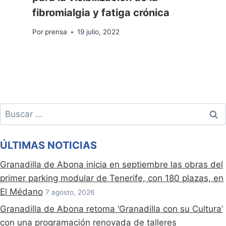
fibromialgia y fatiga crónica
Por
prensa
19 julio, 2022
Buscar:
ÚLTIMAS NOTICIAS
Granadilla de Abona inicia en septiembre las obras del
primer parking modular de Tenerife, con 180 plazas, en
El Médano
7 agosto, 2026
Granadilla de Abona retoma ‘Granadilla con su Cultura’
con una programación renovada de talleres