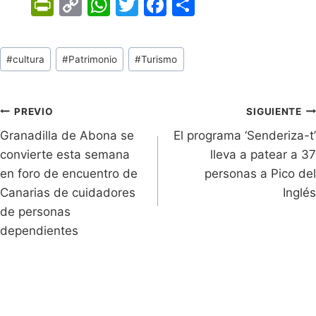
Pr
C
W
T
F
C
in
o
h
w
a
o
tF
p
at
itt
c
m
Tags
#
cultura
#
Patrimonio
#
Turismo
ri
y
s
er
e
p
de
e
Li
A
b
ar
Entradas:
n
n
p
o
tir
Navegación
PREVIO
SIGUIENTE
dl
k
p
o
Granadilla de Abona se
El programa ‘Senderiza-t’
de
convierte esta semana
lleva a patear a 37
y
k
entradas
en foro de encuentro de
personas a Pico del
Canarias de cuidadores
Inglés
de personas
dependientes