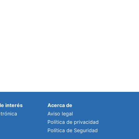
Une’ vuelve a los barrios del municipio
este 2024
Por
lalonso
9 enero, 2024
de interés
Acerca de
trónica
Aviso legal
Política de privacidad
Política de Seguridad