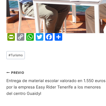
Pr
C
W
T
F
C
in
o
h
w
a
o
tF
p
at
itt
c
m
Tags
#
Turismo
ri
y
s
er
e
p
de
e
Li
A
b
ar
Entradas:
n
n
p
o
tir
Navegación
PREVIO
dl
k
p
o
Entrega de material escolar valorado en 1.550 euros
de
por la empresa Easy Rider Tenerife a los menores
y
k
entradas
del centro Guaidyl