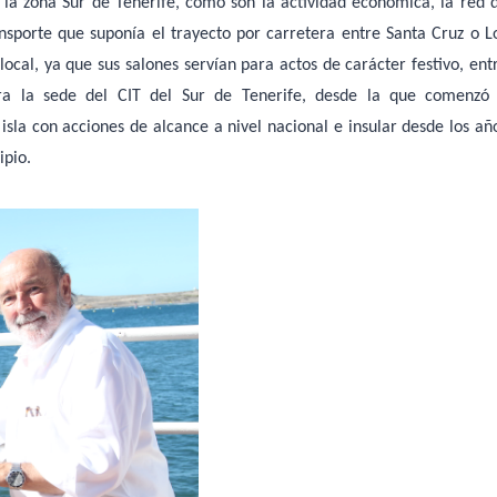
n la zona Sur de Tenerife, como son la actividad económica, la red 
ansporte que suponía el trayecto por carretera entre Santa Cruz o L
o local, ya que sus salones servían para actos de carácter festivo, ent
tura la sede del CIT del Sur de Tenerife, desde la que comenzó
isla con acciones de alcance a nivel nacional e insular desde los añ
ipio.