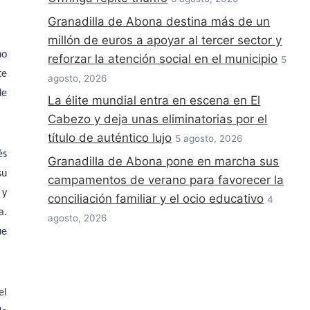
Granadilla de Abona destina más de un
millón de euros a apoyar al tercer sector y
no
reforzar la atención social en el municipio
5
te
agosto, 2026
de
La élite mundial entra en escena en El
Cabezo y deja unas eliminatorias por el
título de auténtico lujo
5 agosto, 2026
és
Granadilla de Abona pone en marcha sus
su
campamentos de verano para favorecer la
 y
conciliación familiar y el ocio educativo
4
a.
agosto, 2026
ue
el