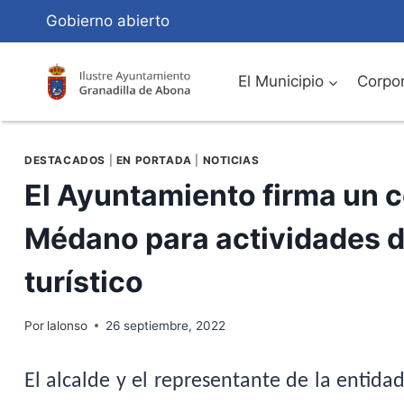
Saltar
Gobierno abierto
al
Contenido
El Municipio
Corpor
DESTACADOS
|
EN PORTADA
|
NOTICIAS
El Ayuntamiento firma un c
Médano para actividades d
turístico
Por
lalonso
26 septiembre, 2022
El alcalde y el representante de la entida