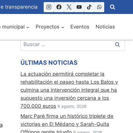
de transparencia
o municipal
Proyectos
Eventos
Noticias
Buscar:
ÚLTIMAS NOTICIAS
La actuación permitirá completar la
rehabilitación el paseo hasta Los Balos y
culmina una intervención integral que ha
supuesto una inversión cercana a los
700.000 euros
6 agosto, 2026
Marc Paré firma un histórico triplete de
victorias en El Médano y Sarah-Quita
a
Offringa repite triunfo
6 agosto, 2026