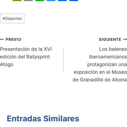
in
o
h
w
a
o
tF
p
at
itt
c
m
Tags
#
Deportes
ri
y
s
er
e
p
de
e
Li
A
b
ar
Entradas:
n
n
p
o
tir
Navegación
PREVIO
SIGUIENTE
dl
k
p
o
Presentación de la XVI
Los belenes
de
edición del Rallysprint
iberoamericanos
y
k
entradas
Atogo
protagonizan una
exposición en el Museo
de Granadilla de Abona
Entradas Similares