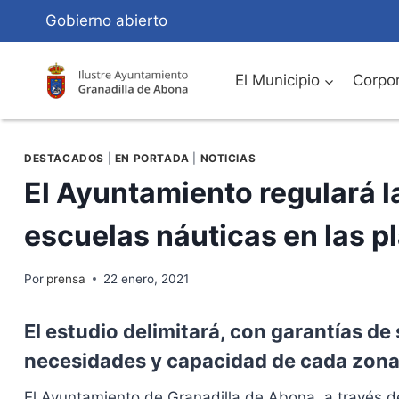
Saltar
Gobierno abierto
al
Contenido
El Municipio
Corpor
DESTACADOS
|
EN PORTADA
|
NOTICIAS
El Ayuntamiento regulará la
escuelas náuticas en las p
Por
prensa
22 enero, 2021
El estudio delimitará, con garantías de 
necesidades y capacidad de cada zona
El Ayuntamiento de Granadilla de Abona, a través d