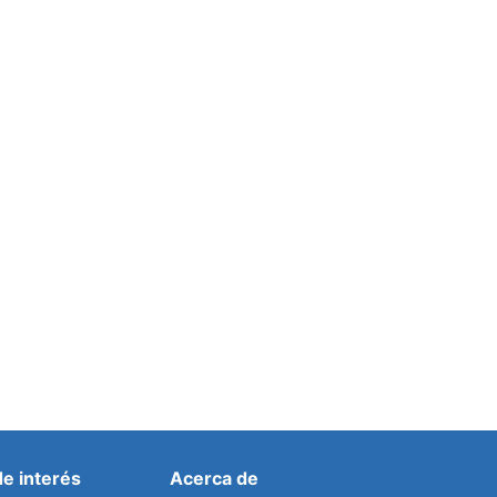
‘Miss Sur 2026’ tendrá lugar en el
Médano el próximo 24 de julio
Por
prensa
9 julio, 2026
de interés
Acerca de