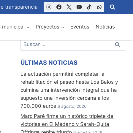
de transparencia
o municipal
Proyectos
Eventos
Noticias
Buscar:
ÚLTIMAS NOTICIAS
La actuación permitirá completar la
rehabilitación el paseo hasta Los Balos y
culmina una intervención integral que ha
supuesto una inversión cercana a los
700.000 euros
6 agosto, 2026
Marc Paré firma un histórico triplete de
victorias en El Médano y Sarah-Quita
Offringa repite triunfo
s
6 agosto, 2026