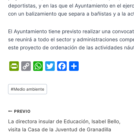
deportistas, y en las que el Ayuntamiento en el eje
con un balizamiento que separa a bañistas y a la ac
El Ayuntamiento tiene previsto realizar una convoca
se reunirá a todo el sector y administraciones comp
este proyecto de ordenación de las actividades náut
Pr
C
W
T
F
C
in
o
h
w
a
o
tF
p
at
itt
c
m
Tags
#
Medio ambiente
ri
y
s
er
e
p
de
e
Li
A
b
ar
Entradas:
n
n
p
o
tir
Navegación
PREVIO
dl
k
p
o
La directora insular de Educación, Isabel Bello,
de
visita la Casa de la Juventud de Granadilla
y
k