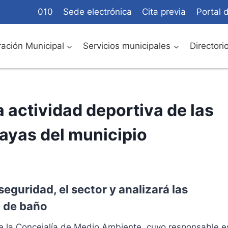
010
Sede electrónica
Cita previa
Portal 
ación Municipal
Servicios municipales
Directori
 actividad deportiva de las
layas del municipio
seguridad, el sector y analizará las
 de baño
e la Concejalía de Medio Ambiente, cuyo responsable e