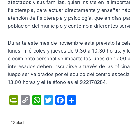
afectados y sus familias, quien insiste en la importa
fisioterapia, para actuar directamente y enseñar háb
atención de fisioterapia y psicología, que en días pas
población del municipio y contempla diferentes serv
Durante este mes de noviembre está previsto la celeb
lunes, miércoles y jueves de 9.30 a 10.30 horas, y l
crecimiento personal se imparte los lunes de 17.00 
interesados deben inscribirse a través de las oficin
luego ser valorados por el equipo del centro especia
13.00 horas y el teléfono es el 922178284.
Pr
C
W
T
F
C
in
o
h
w
a
o
tF
p
at
itt
c
m
Tags
#
Salud
ri
y
s
er
e
p
de