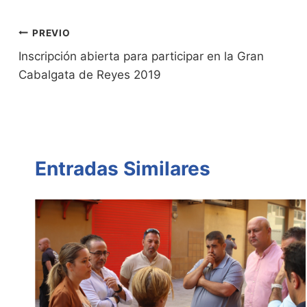
e
Li
A
b
ar
Entradas:
n
n
p
o
tir
Navegación
PREVIO
dl
k
p
o
Inscripción abierta para participar en la Gran
de
Cabalgata de Reyes 2019
y
k
entradas
Entradas Similares