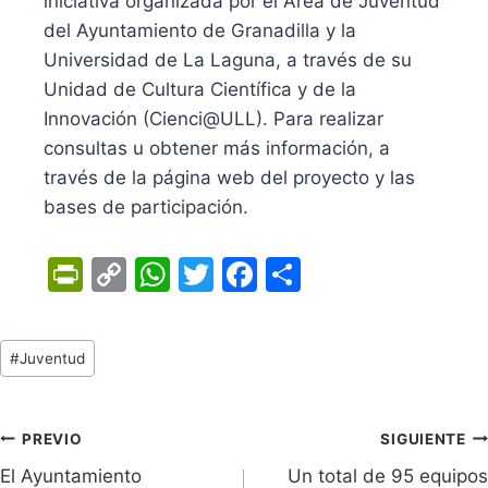
iniciativa organizada por el Área de Juventud
del Ayuntamiento de Granadilla y la
Universidad de La Laguna, a través de su
Unidad de Cultura Científica y de la
Innovación (Cienci@ULL). Para realizar
consultas u obtener más información, a
través de la página web del proyecto y las
bases de participación.
Pr
C
W
T
F
C
in
o
h
w
a
o
tF
p
at
itt
c
m
Tags
#
Juventud
ri
y
s
er
e
p
de
e
Li
A
b
ar
Entradas:
n
n
p
o
tir
Navegación
PREVIO
SIGUIENTE
dl
k
p
o
El Ayuntamiento
Un total de 95 equipos