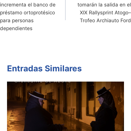
de
incrementa el banco de
tomarán la salida en el
y
k
entradas
préstamo ortoprotésico
XIX Rallysprint Atogo–
para personas
Trofeo Archiauto Ford
dependientes
Entradas Similares