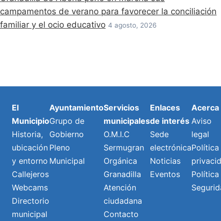
campamentos de verano para favorecer la conciliación
familiar y el ocio educativo
4 agosto, 2026
El
Ayuntamiento
Servicios
Enlaces
Acerca
Municipio
Grupo de
municipales
de interés
Aviso
Historia,
Gobierno
O.M.I.C
Sede
legal
ubicación
Pleno
Sermugran
electrónica
Política
y entorno
Municipal
Orgánica
Noticias
privaci
Callejeros
Granadilla
Eventos
Política
Webcams
Atención
Segurid
Directorio
ciudadana
municipal
Contacto