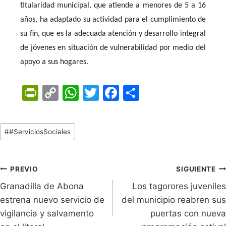
titularidad municipal, que atiende a menores de 5 a 16
años, ha adaptado su actividad para el cumplimiento de
su fin, que es la adecuada atención y desarrollo integral
de jóvenes en situación de vulnerabilidad por medio del
apoyo a sus hogares.
Pr
C
W
T
F
C
in
o
h
w
a
o
tF
p
at
itt
c
m
Tags
#
#ServiciosSociales
ri
y
s
er
e
p
de
e
Li
A
b
ar
Entradas:
n
n
p
o
tir
Navegación
PREVIO
SIGUIENTE
dl
k
p
o
Granadilla de Abona
Los tagorores juveniles
de
estrena nuevo servicio de
del municipio reabren sus
y
k
entradas
vigilancia y salvamento
puertas con nueva