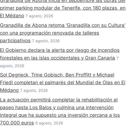
Granadilla de Abona inicia en septiembre las obras del
primer parking modular de Tenerife, con 180 plazas, en
El Médano
7 agosto, 2026
Granadilla de Abona retoma ‘Granadilla con su Cultura’
con una programación renovada de talleres
participativos
7 agosto, 2026
El Gobierno declara la alerta por riesgo de incendios
forestales en las islas occidentales y Gran Canaria
7
agosto, 2026
Sol Degrieck, Trine Gobisch, Ben Proffitt y Michael
Friedl completan el palmarés del Mundial de Olas en El
Médano
7 agosto, 2026
La actuación permitirá completar la rehabilitación el
paseo hasta Los Balos y culmina una intervención
integral que ha supuesto una inversión cercana a los
700.000 euros
6 agosto, 2026