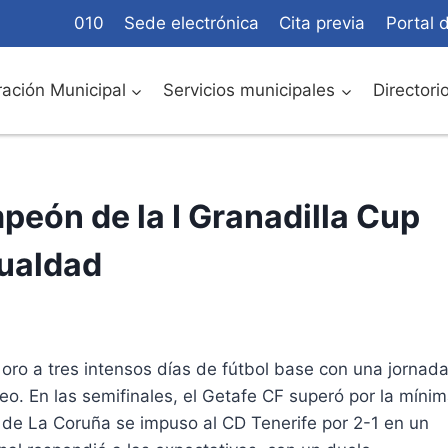
010
Sede electrónica
Cita previa
Portal 
ación Municipal
Servicios municipales
Directori
peón de la I Granadilla Cup
gualdad
oro a tres intensos días de fútbol base con una jornad
neo. En las semifinales, el Getafe CF superó por la míni
 de La Coruña se impuso al CD Tenerife por 2-1 en un