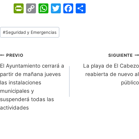
Pr
C
W
T
F
C
in
o
h
w
a
o
tF
p
at
itt
c
m
Tags
#
Seguridad y Emergencias
ri
y
s
er
e
p
de
e
Li
A
b
ar
Entradas:
n
n
p
o
tir
Navegación
PREVIO
SIGUIENTE
dl
k
p
o
El Ayuntamiento cerrará a
La playa de El Cabezo
de
partir de mañana jueves
reabierta de nuevo al
y
k
entradas
las instalaciones
público
municipales y
suspenderá todas las
actividades