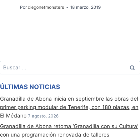
Por
diegonetmonsters
18 marzo, 2019
Buscar:
ÚLTIMAS NOTICIAS
Granadilla de Abona inicia en septiembre las obras del
primer parking modular de Tenerife, con 180 plazas, en
El Médano
7 agosto, 2026
Granadilla de Abona retoma ‘Granadilla con su Cultura’
con una programación renovada de talleres