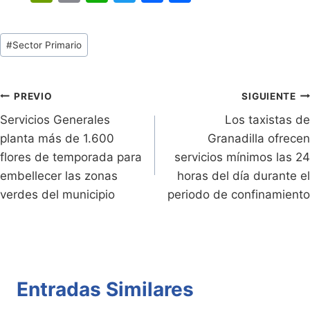
in
o
h
w
a
o
tF
p
at
itt
c
m
Tags
#
Sector Primario
ri
y
s
er
e
p
de
e
Li
A
b
ar
Entradas:
n
n
p
o
tir
Navegación
PREVIO
SIGUIENTE
dl
k
p
o
Servicios Generales
Los taxistas de
de
planta más de 1.600
Granadilla ofrecen
y
k
entradas
flores de temporada para
servicios mínimos las 24
embellecer las zonas
horas del día durante el
verdes del municipio
periodo de confinamiento
Entradas Similares