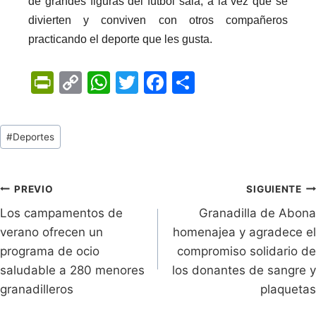
de grandes figuras del fútbol sala, a la vez que se
divierten y conviven con otros compañeros
practicando el deporte que les gusta.
Pr
C
W
T
F
C
in
o
h
w
a
o
tF
p
at
itt
c
m
Tags
#
Deportes
ri
y
s
er
e
p
de
e
Li
A
b
ar
Entradas:
n
n
p
o
tir
Navegación
PREVIO
SIGUIENTE
dl
k
p
o
Los campamentos de
Granadilla de Abona
de
verano ofrecen un
homenajea y agradece el
y
k
entradas
programa de ocio
compromiso solidario de
saludable a 280 menores
los donantes de sangre y
granadilleros
plaquetas