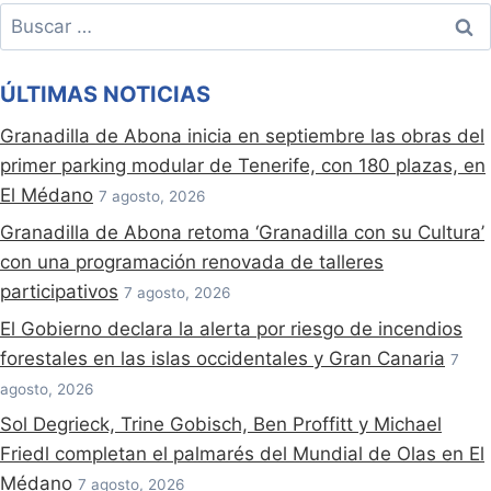
Buscar:
ÚLTIMAS NOTICIAS
Granadilla de Abona inicia en septiembre las obras del
primer parking modular de Tenerife, con 180 plazas, en
El Médano
7 agosto, 2026
Granadilla de Abona retoma ‘Granadilla con su Cultura’
con una programación renovada de talleres
participativos
7 agosto, 2026
El Gobierno declara la alerta por riesgo de incendios
forestales en las islas occidentales y Gran Canaria
7
agosto, 2026
Sol Degrieck, Trine Gobisch, Ben Proffitt y Michael
Friedl completan el palmarés del Mundial de Olas en El
Médano
7 agosto, 2026