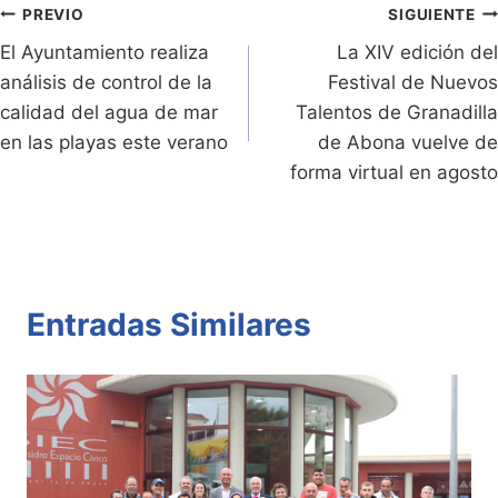
n
n
p
o
tir
Navegación
PREVIO
SIGUIENTE
dl
k
p
o
El Ayuntamiento realiza
La XIV edición del
de
análisis de control de la
Festival de Nuevos
y
k
entradas
calidad del agua de mar
Talentos de Granadilla
en las playas este verano
de Abona vuelve de
forma virtual en agosto
Entradas Similares