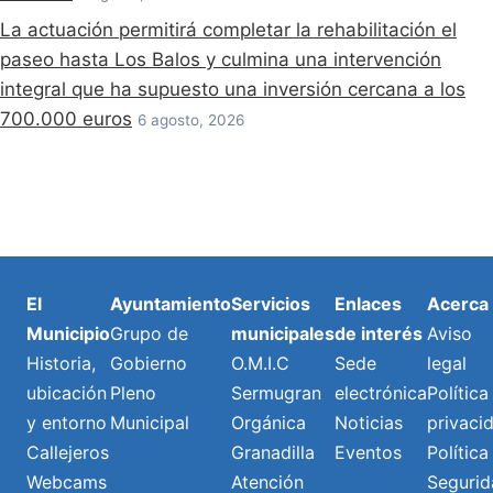
La actuación permitirá completar la rehabilitación el
paseo hasta Los Balos y culmina una intervención
integral que ha supuesto una inversión cercana a los
700.000 euros
6 agosto, 2026
El
Ayuntamiento
Servicios
Enlaces
Acerca
Municipio
Grupo de
municipales
de interés
Aviso
Historia,
Gobierno
O.M.I.C
Sede
legal
ubicación
Pleno
Sermugran
electrónica
Política
y entorno
Municipal
Orgánica
Noticias
privaci
Callejeros
Granadilla
Eventos
Política
Webcams
Atención
Segurid