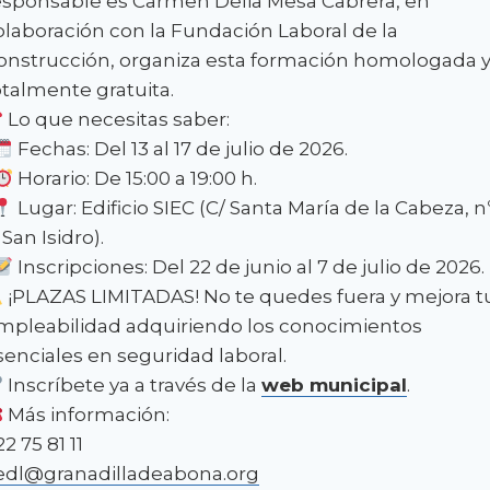
esponsable es Carmen Delia Mesa Cabrera, en
olaboración con la Fundación Laboral de la
onstrucción, organiza esta formación homologada 
otalmente gratuita.
Lo que necesitas saber:
Fechas: Del 13 al 17 de julio de 2026.
Horario: De 15:00 a 19:00 h.
Lugar: Edificio SIEC (C/ Santa María de la Cabeza, n
 San Isidro).
Inscripciones: Del 22 de junio al 7 de julio de 2026.
¡PLAZAS LIMITADAS! No te quedes fuera y mejora t
mpleabilidad adquiriendo los conocimientos
senciales en seguridad laboral.
Inscríbete ya a través de la
web municipal
.
Más información:
2 75 81 11
edl@granadilladeabona.org