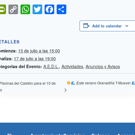
PrintFriendly
Copy
WhatsApp
Twitter
Facebook
Compartir
Link
Add to calendar
ETALLES
mienza:
13 de julio a las 15:00
naliza:
17 de julio a las 19:00
tegorías del Evento:
A.E.D.L.
,
Actividades
,
Anuncios y Avisos
¡Este verano Granadilla T-Mueve!
Piscinas del Caletón para el 10 de
io