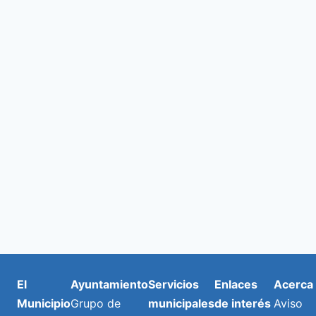
Even
El
Ayuntamiento
Servicios
Enlaces
Acerca
Municipio
Grupo de
municipales
de interés
Aviso