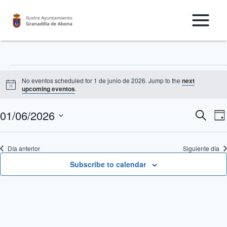
Saltar
al
Contenido
Eventos
No eventos scheduled for 1 de junio de 2026. Jump to the
next
Notice
upcoming eventos
.
for
01/06/2026
N
Nave
Buscar
Da
1
Seleccionar
d
de
fecha.
de
Día anterior
Siguiente día
v
búsq
Subscribe to calendar
d
junio
y
E
de
vista
2026
de