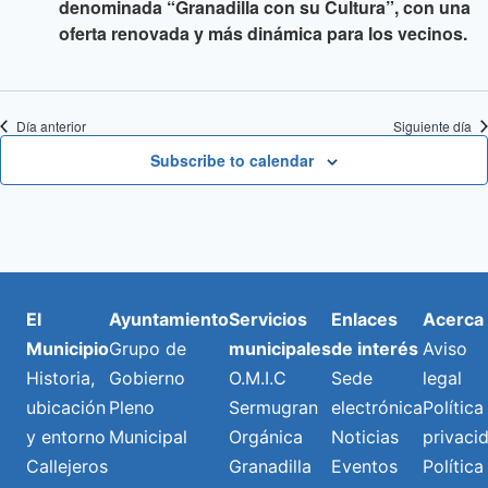
denominada “Granadilla con su Cultura”, con una
oferta renovada y más dinámica para los vecinos.
Día anterior
Siguiente día
Subscribe to calendar
El
Ayuntamiento
Servicios
Enlaces
Acerca
Municipio
Grupo de
municipales
de interés
Aviso
Historia,
Gobierno
O.M.I.C
Sede
legal
ubicación
Pleno
Sermugran
electrónica
Política
y entorno
Municipal
Orgánica
Noticias
privaci
Callejeros
Granadilla
Eventos
Política