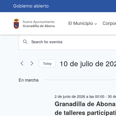
Saltar
Gobierno abierto
al
Contenido
El Municipio
Corpor
Eventos
Navegación
Introduce
de
la
for
palabra
búsqueda
10 de julio de 20
10
clave.
Today
Busca
y
Seleccionar
de
Eventos
fecha.
En marcha
vistas
para
julio
la
de
2 de junio de 2026 a las 00:00
-
30 de
palabra
de
Granadilla de Abon
Eventos
clave.
de talleres particip
2026