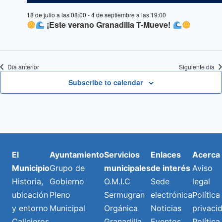
18 de julio a las 08:00
-
4 de septiembre a las 19:00
¡Este verano Granadilla T-Mueve!
Día anterior
Siguiente día
Subscribe to calendar
El
Ayuntamiento
Servicios
Enlaces
Acerca
Municipio
Grupo de
municipales
de interés
Aviso
Historia,
Gobierno
O.M.I.C
Sede
legal
ubicación
Pleno
Sermugran
electrónica
Política
y entorno
Municipal
Orgánica
Noticias
privaci
Callejeros
Granadilla
Eventos
Política