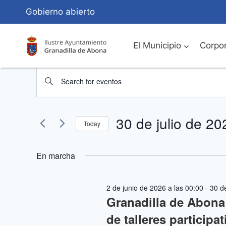
Saltar
Gobierno abierto
al
Contenido
El Municipio
Corpor
Eventos
Navegación
Introduce
de
la
for
palabra
búsqueda
30 de julio de 20
30
clave.
Today
Busca
y
Seleccionar
de
Eventos
fecha.
En marcha
vistas
para
julio
la
de
2 de junio de 2026 a las 00:00
-
30 de
palabra
de
Granadilla de Abon
Eventos
clave.
de talleres particip
2026