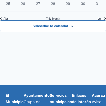
de
eventos
eventos
eventos
eventos
eventos
eventos
event
0
0
0
0
0
0
0
25
26
27
28
29
30
31
eventos
eventos
eventos
eventos
eventos
eventos
event
Even
Abr
This Month
Jun
Subscribe to calendar
El
Ayuntamiento
Servicios
Enlaces
Acerca
Municipio
Grupo de
municipales
de interés
Aviso