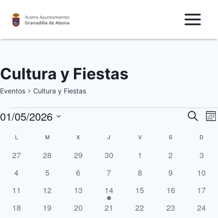
Saltar
al
Contenido
Cultura y Fiestas
Eventos
Cultura y Fiestas
01/05/2026
Eventos
N
Nave
Buscar
Mo
Seleccionar
d
de
L
LUNES
M
MARTES
X
MIÉRCOLES
J
JUEVES
V
VIERNES
S
SÁBADO
D
DOM
Calendario
fecha.
v
0
0
0
0
0
0
0
27
28
29
30
1
2
3
búsq
de
eventos
eventos
eventos
eventos
eventos
eventos
even
d
0
0
0
0
0
0
0
4
5
6
7
8
9
10
y
Eventos
eventos
eventos
eventos
eventos
eventos
eventos
event
E
0
0
0
1
0
0
0
11
12
13
14
15
16
17
vista
eventos
eventos
eventos
evento
eventos
eventos
event
0
0
0
0
0
0
0
18
19
20
21
22
23
24