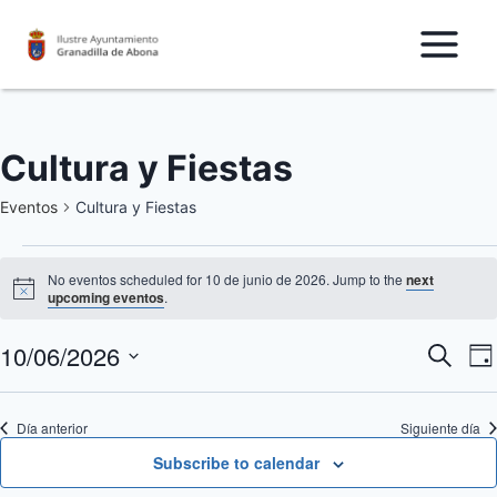
Saltar
al
Contenido
Cultura y Fiestas
Eventos
Cultura y Fiestas
Eventos
No eventos scheduled for 10 de junio de 2026. Jump to the
next
Notice
upcoming eventos
.
for
10/06/2026
N
10
Nave
Buscar
Da
Seleccionar
d
de
de
fecha.
Día anterior
Siguiente día
v
junio
búsq
Subscribe to calendar
d