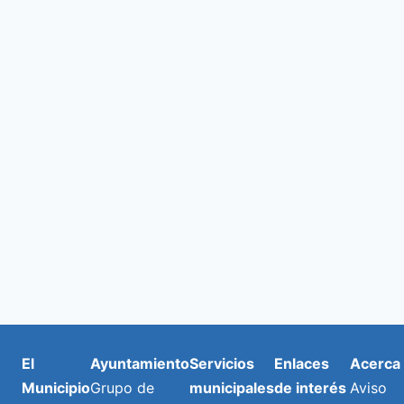
de
y
E
2026
vista
de
Even
El
Ayuntamiento
Servicios
Enlaces
Acerca
Municipio
Grupo de
municipales
de interés
Aviso