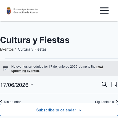
Saltar
al
Contenido
Cultura y Fiestas
Eventos
Cultura y Fiestas
Eventos
No eventos scheduled for 17 de junio de 2026. Jump to the
next
Notice
upcoming eventos
.
for
17/06/2026
N
17
Nave
Buscar
Da
Seleccionar
d
de
de
fecha.
Día anterior
Siguiente día
v
junio
búsq
Subscribe to calendar
d