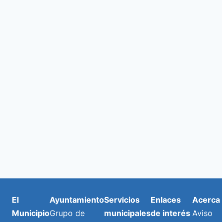
de
y
E
2026
vista
de
Even
El
Ayuntamiento
Servicios
Enlaces
Acerca
Municipio
Grupo de
municipales
de interés
Aviso