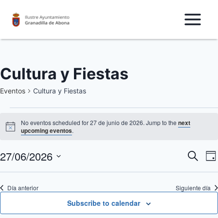
Saltar
al
Contenido
Cultura y Fiestas
Eventos
Cultura y Fiestas
Eventos
No eventos scheduled for 27 de junio de 2026. Jump to the
next
Notice
upcoming eventos
.
for
27/06/2026
N
27
Nave
Buscar
Da
Seleccionar
d
de
de
fecha.
Día anterior
Siguiente día
v
junio
búsq
Subscribe to calendar
d