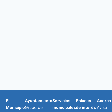
de
y
E
2026
vista
de
Even
El
Ayuntamiento
Servicios
Enlaces
Acerca
Municipio
Grupo de
municipales
de interés
Aviso