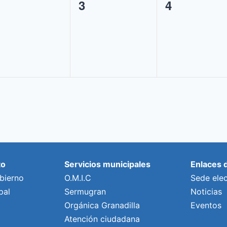
0
0
3
4
ventos,
eventos,
eventos,
to
Servicios municipales
Enlaces 
bierno
O.M.I.C
Sede elec
pal
Sermugran
Noticias
Orgánica Granadilla
Eventos
Atención ciudadana