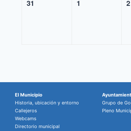
0
0
0
31
1
2
eventos,
eventos,
e
El Municipio
Ayuntamien
Historia, ubicación y entorno
Grupo de Go
Callejeros
Pleno Munici
Webcams
Directorio municipal