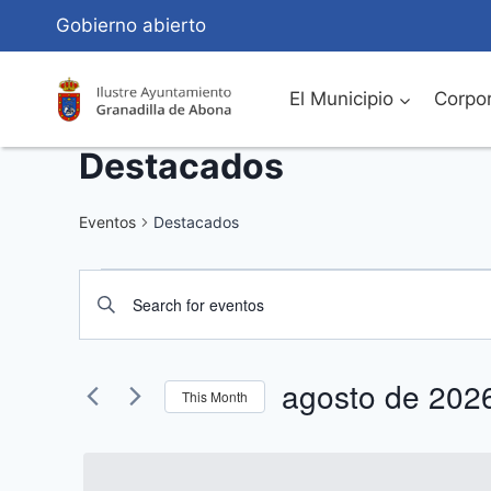
Saltar
Gobierno abierto
al
Contenido
El Municipio
Corpor
Destacados
Eventos
Destacados
Eventos
Navegación
Introduce
de
la
palabra
búsqueda
agosto de 202
clave.
This Month
Busca
y
Seleccionar
Eventos
fecha.
vistas
para