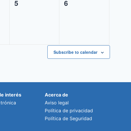
0
0
5
6
eventos,
eventos,
Subscribe to calendar
de interés
Acerca de
trónica
Aviso legal
Política de privacidad
Política de Seguridad