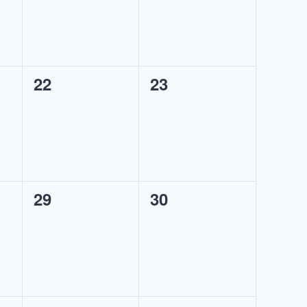
0
0
22
23
eventos,
eventos,
0
0
29
30
eventos,
eventos,