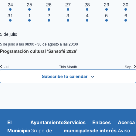
de
evento
evento
evento
evento
evento
evento
event
1
1
1
1
1
2
2
24
25
26
27
28
29
30
evento
evento
evento
evento
evento
eventos
event
Even
1
1
1
1
1
1
1
31
1
2
3
4
5
6
evento
evento
evento
evento
evento
evento
even
5 de julio
5 de julio a las 08:00
-
30 de agosto a las 20:00
Programación cultural ‘Sansofé 2026’
Jul
This Month
Sep
Subscribe to calendar
El
Ayuntamiento
Servicios
Enlaces
Acerca
Municipio
Grupo de
municipales
de interés
Aviso