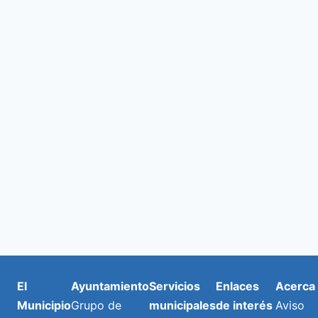
de
y
E
2026
vista
de
Even
El
Ayuntamiento
Servicios
Enlaces
Acerca
Municipio
Grupo de
municipales
de interés
Aviso