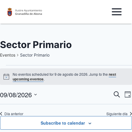
Saltar
al
Contenido
Sector Primario
Eventos
Sector Primario
Eventos
No eventos scheduled for 9 de agosto de 2026. Jump to the
next
Notice
upcoming eventos
.
for
09/08/2026
N
9
Nave
Buscar
Da
Seleccionar
d
de
de
fecha.
Día anterior
Siguiente día
v
agosto
búsq
Subscribe to calendar
d