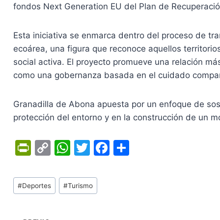
fondos Next Generation EU del Plan de Recuperación
Esta iniciativa se enmarca dentro del proceso de tran
ecoárea, una figura que reconoce aquellos territori
social activa. El proyecto promueve una relación má
como una gobernanza basada en el cuidado compar
Granadilla de Abona apuesta por un enfoque de soste
protección del entorno y en la construcción de un mode
Pr
C
W
T
F
C
in
o
h
w
a
o
tF
p
at
itt
c
m
Tags
#
Deportes
#
Turismo
ri
y
s
er
e
p
de
e
Li
A
b
ar
Entradas: