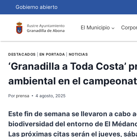
Saltar
Gobierno abierto
al
Contenido
El Municipio
Corpor
DESTACADOS
|
EN PORTADA
|
NOTICIAS
‘Granadilla a Toda Costa’ 
ambiental en el campeona
Por
prensa
4 agosto, 2025
Este fin de semana se llevaron a cabo a
biodiversidad del entorno de El Médan
Las próximas citas serán el jueves, sá