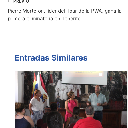
n
n
p
o
tir
Navegación
PREVIO
dl
k
p
o
Pierre Mortefon, líder del Tour de la PWA, gana la
de
primera eliminatoria en Tenerife
y
k
entradas
Entradas Similares