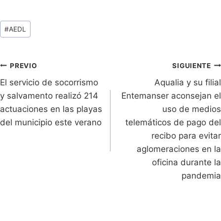
in
o
h
w
a
o
tF
p
at
itt
c
m
Tags
#
AEDL
ri
y
s
er
e
p
de
e
Li
A
b
ar
Entradas:
n
n
p
o
tir
Navegación
PREVIO
SIGUIENTE
dl
k
p
o
El servicio de socorrismo
Aqualia y su filial
de
y salvamento realizó 214
Entemanser aconsejan el
y
k
entradas
actuaciones en las playas
uso de medios
del municipio este verano
telemáticos de pago del
recibo para evitar
aglomeraciones en la
oficina durante la
pandemia