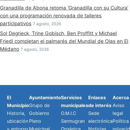
Granadilla de Abona retoma ‘Granadilla con su Cultura’
con una programación renovada de talleres
participativos
7 agosto, 2026
Sol Degrieck, Trine Gobisch, Ben Proffitt y Michael
Friedl completan el palmarés del Mundial de Olas en El
Médano
7 agosto, 2026
El
Ayuntamiento
Servicios
Enlaces
Acerca
Municipio
Grupo de
municipales
de interés
Aviso
Historia,
Gobierno
O.M.I.C
Sede
legal
ubicación
Pleno
Sermugran
electrónica
Política
y entorno
Municipal
Orgánica
Noticias
privaci