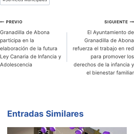
ri
y
s
er
e
p
de
e
Li
A
b
ar
Entradas:
n
n
p
o
tir
Navegación
PREVIO
SIGUIENTE
dl
k
p
o
Granadilla de Abona
El Ayuntamiento de
de
participa en la
Granadilla de Abona
y
k
entradas
elaboración de la futura
refuerza el trabajo en red
Ley Canaria de Infancia y
para promover los
Adolescencia
derechos de la infancia y
el bienestar familiar
Entradas Similares