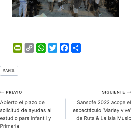
Pr
C
W
T
F
C
in
o
h
w
a
o
tF
p
at
itt
c
m
Tags
#
AEDL
ri
y
s
er
e
p
de
e
Li
A
b
ar
Entradas:
n
n
p
o
tir
Navegación
PREVIO
SIGUIENTE
dl
k
p
o
Abierto el plazo de
Sansofé 2022 acoge el
de
solicitud de ayudas al
espectáculo ‘Marley vive’
y
k
entradas
estudio para Infantil y
de Ruts & La Isla Music
Primaria