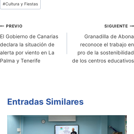
Tags
#
Cultura y Fiestas
ri
y
s
er
e
p
de
e
Li
A
b
ar
Entradas:
n
n
p
o
tir
Navegación
PREVIO
SIGUIENTE
dl
k
p
o
El Gobierno de Canarias
Granadilla de Abona
de
declara la situación de
reconoce el trabajo en
y
k
entradas
alerta por viento en La
pro de la sostenibilidad
Palma y Tenerife
de los centros educativos
Entradas Similares