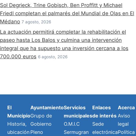
Sol Degrieck, Trine Gobisch, Ben Proffitt y Michael
Friedl completan el palmarés del Mundial de Olas en El
Médano
7 agosto, 2026
La actuación permitirá completar la rehabilitación el
paseo hasta Los Balos y culmina una intervención
integral que ha supuesto una inversión cercana a los
700.000 euros
6 agosto, 2026
El
Ayuntamiento
Servicios
Enlaces
Acerca
Municipio
Grupo de
municipales
de interés
Aviso
Historia,
Gobierno
O.M.I.C
Sede
legal
ubicación
Pleno
Sermugran
electrónica
Política