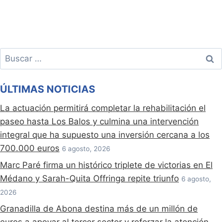
Buscar:
ÚLTIMAS NOTICIAS
La actuación permitirá completar la rehabilitación el
paseo hasta Los Balos y culmina una intervención
integral que ha supuesto una inversión cercana a los
700.000 euros
6 agosto, 2026
Marc Paré firma un histórico triplete de victorias en El
Médano y Sarah-Quita Offringa repite triunfo
6 agosto,
2026
Granadilla de Abona destina más de un millón de
euros a apoyar al tercer sector y reforzar la atención