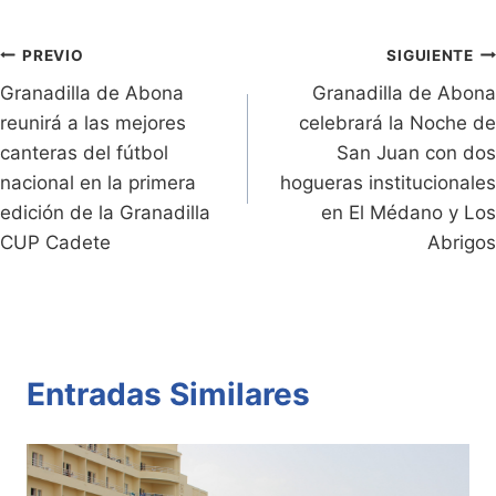
e
Li
A
b
ar
Entradas:
n
n
p
o
tir
Navegación
PREVIO
SIGUIENTE
dl
k
p
o
Granadilla de Abona
Granadilla de Abona
de
reunirá a las mejores
celebrará la Noche de
y
k
entradas
canteras del fútbol
San Juan con dos
nacional en la primera
hogueras institucionales
edición de la Granadilla
en El Médano y Los
CUP Cadete
Abrigos
Entradas Similares