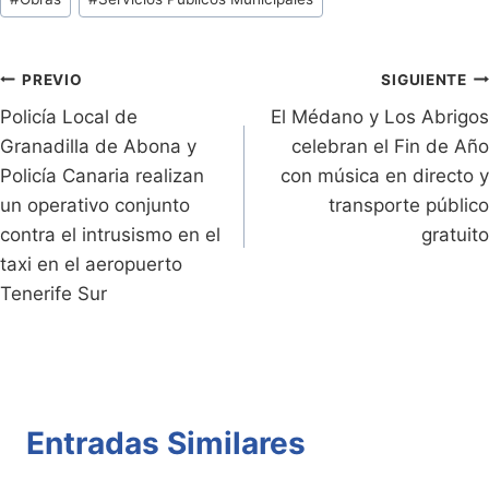
ri
y
s
er
e
p
de
e
Li
A
b
ar
Entradas:
n
n
p
o
tir
Navegación
PREVIO
SIGUIENTE
dl
k
p
o
Policía Local de
El Médano y Los Abrigos
de
Granadilla de Abona y
celebran el Fin de Año
y
k
entradas
Policía Canaria realizan
con música en directo y
un operativo conjunto
transporte público
contra el intrusismo en el
gratuito
taxi en el aeropuerto
Tenerife Sur
Entradas Similares