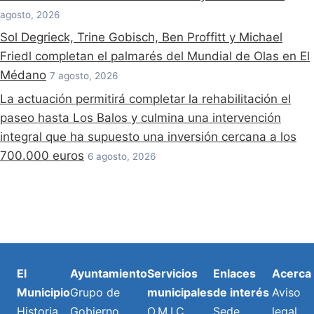
agosto, 2026
Sol Degrieck, Trine Gobisch, Ben Proffitt y Michael
Friedl completan el palmarés del Mundial de Olas en El
Médano
7 agosto, 2026
La actuación permitirá completar la rehabilitación el
paseo hasta Los Balos y culmina una intervención
integral que ha supuesto una inversión cercana a los
700.000 euros
6 agosto, 2026
El
Ayuntamiento
Servicios
Enlaces
Acerca
Municipio
Grupo de
municipales
de interés
Aviso
Historia,
Gobierno
O.M.I.C
Sede
legal