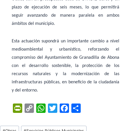
plazo de ejecución de seis meses, lo que permitirá
seguir avanzando de manera paralela en ambos
ámbitos del municipio.
Esta actuación supondrá un importante cambio a nivel
medioambiental y urbanístico, reforzando el
compromiso del Ayuntamiento de Granadilla de Abona
con el desarrollo sostenible, la protección de los
recursos naturales y la modernización de las
infraestructuras públicas, en beneficio de la ciudadanía
y del entorno.
Pr
C
W
T
F
C
in
o
h
w
a
o
tF
p
at
itt
c
m
Tags
#
Obras
#
Servicios Públicos Municipales