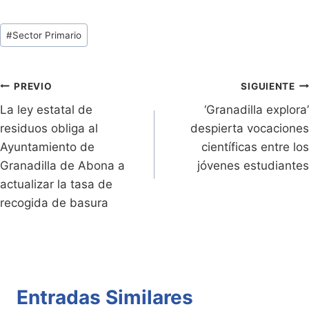
in
o
h
w
a
o
tF
p
at
itt
c
m
Tags
#
Sector Primario
ri
y
s
er
e
p
de
e
Li
A
b
ar
Entradas:
n
n
p
o
tir
Navegación
PREVIO
SIGUIENTE
dl
k
p
o
La ley estatal de
‘Granadilla explora’
de
residuos obliga al
despierta vocaciones
y
k
entradas
Ayuntamiento de
científicas entre los
Granadilla de Abona a
jóvenes estudiantes
actualizar la tasa de
recogida de basura
Entradas Similares