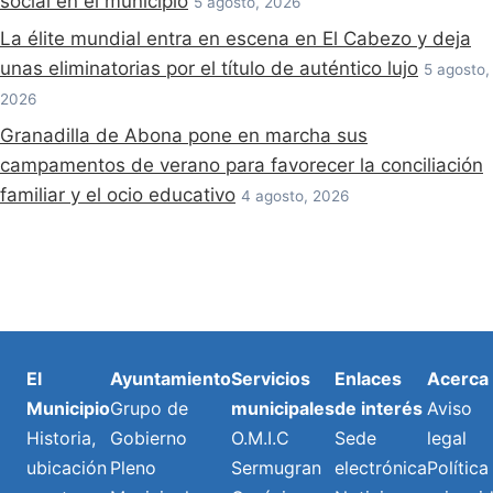
social en el municipio
5 agosto, 2026
La élite mundial entra en escena en El Cabezo y deja
unas eliminatorias por el título de auténtico lujo
5 agosto,
2026
Granadilla de Abona pone en marcha sus
campamentos de verano para favorecer la conciliación
familiar y el ocio educativo
4 agosto, 2026
El
Ayuntamiento
Servicios
Enlaces
Acerca
Municipio
Grupo de
municipales
de interés
Aviso
Historia,
Gobierno
O.M.I.C
Sede
legal
ubicación
Pleno
Sermugran
electrónica
Política