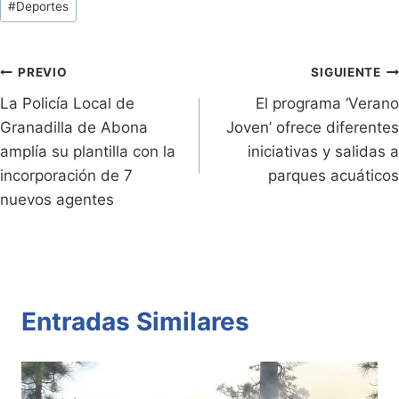
#
Deportes
ri
y
s
er
e
p
de
e
Li
A
b
ar
Entradas:
n
n
p
o
tir
Navegación
PREVIO
SIGUIENTE
dl
k
p
o
La Policía Local de
El programa ‘Verano
de
Granadilla de Abona
Joven’ ofrece diferentes
y
k
entradas
amplía su plantilla con la
iniciativas y salidas a
incorporación de 7
parques acuáticos
nuevos agentes
Entradas Similares