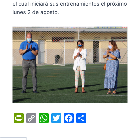
el cual iniciará sus entrenamientos el próximo
lunes 2 de agosto.
Pr
C
W
T
F
C
in
o
h
w
a
o
tF
p
at
itt
c
m
Tags