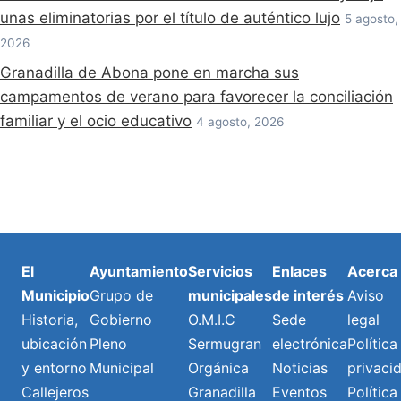
unas eliminatorias por el título de auténtico lujo
5 agosto,
2026
Granadilla de Abona pone en marcha sus
campamentos de verano para favorecer la conciliación
familiar y el ocio educativo
4 agosto, 2026
El
Ayuntamiento
Servicios
Enlaces
Acerca
Municipio
Grupo de
municipales
de interés
Aviso
Historia,
Gobierno
O.M.I.C
Sede
legal
ubicación
Pleno
Sermugran
electrónica
Política
y entorno
Municipal
Orgánica
Noticias
privaci
Callejeros
Granadilla
Eventos
Política