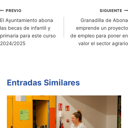
e
Li
A
b
ar
Entradas:
n
n
p
o
tir
Navegación
PREVIO
SIGUIENTE
dl
k
p
o
El Ayuntamiento abona
Granadilla de Abona
de
las becas de infantil y
emprende un proyecto
y
k
entradas
primaria para este curso
de empleo para poner en
2024/2025
valor el sector agrario
Entradas Similares