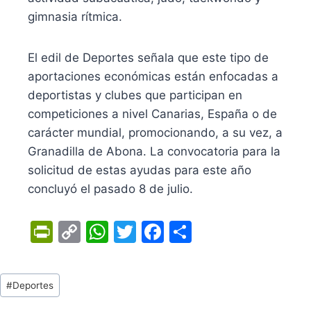
gimnasia rítmica.
El edil de Deportes señala que este tipo de
aportaciones económicas están enfocadas a
deportistas y clubes que participan en
competiciones a nivel Canarias, España o de
carácter mundial, promocionando, a su vez, a
Granadilla de Abona. La convocatoria para la
solicitud de estas ayudas para este año
concluyó el pasado 8 de julio.
Pr
C
W
T
F
C
in
o
h
w
a
o
tF
p
at
itt
c
m
Tags
#
Deportes
ri
y
s
er
e
p
de