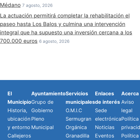
Médano
7 agosto, 2026
La actuación permitirá completar la rehabilitación el
paseo hasta Los Balos y culmina una intervención
integral que ha supuesto una inversión cercana a los
700.000 euros
6 agosto, 2026
El
Ayuntamiento
Servicios
Enlaces
Acerca
Municipio
Grupo de
municipales
de interés
Aviso
Historia,
Gobierno
O.M.I.C
Sede
legal
ubicación
Pleno
Sermugran
electrónica
Política
y entorno
Municipal
Orgánica
Noticias
privaci
Callejeros
Granadilla
Eventos
Política