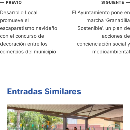
n
n
p
o
tir
Navegación
PREVIO
SIGUIENTE
dl
k
p
o
Desarrollo Local
El Ayuntamiento pone en
de
promueve el
marcha ‘Granadilla
y
k
entradas
escaparatismo navideño
Sostenible’, un plan de
con el concurso de
acciones de
decoración entre los
concienciación social y
comercios del municipio
medioambiental
Entradas Similares