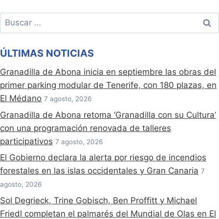
Buscar:
ÚLTIMAS NOTICIAS
Granadilla de Abona inicia en septiembre las obras del
primer parking modular de Tenerife, con 180 plazas, en
El Médano
7 agosto, 2026
Granadilla de Abona retoma ‘Granadilla con su Cultura’
con una programación renovada de talleres
participativos
7 agosto, 2026
El Gobierno declara la alerta por riesgo de incendios
forestales en las islas occidentales y Gran Canaria
7
agosto, 2026
Sol Degrieck, Trine Gobisch, Ben Proffitt y Michael
Friedl completan el palmarés del Mundial de Olas en El