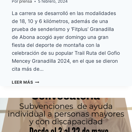
Por
prensa
5 febrero, 2024
La carrera se desarrolló en las modalidades
de 18, 10 y 6 kilómetros, además de una
prueba de senderismo y ‘Fitplus’ Granadilla
de Abona acogió ayer domingo una gran
fiesta del deporte de montaña con la
celebración de su popular Trail Ruta del Gofio
Mencey Granadilla 2024, en el que se dieron
cita más de…
EL
LEER MÁS
TRAIL
RUTA
DEL
GOFIO
REUNIÓ
A
MÁS
DE