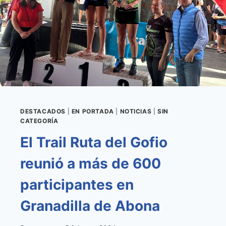
LA
XXIX
MUESTRA
FOLCLÓRICA
DE
LOS
PUEBLOS
DEL
19
AL
25
DESTACADOS
|
EN PORTADA
|
NOTICIAS
|
SIN
DE
CATEGORÍA
AGOSTO
El Trail Ruta del Gofio
reunió a más de 600
participantes en
Granadilla de Abona