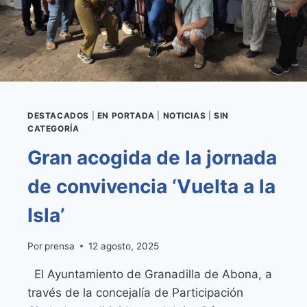
MAGOS
DE
ORIENTE
DESTACADOS
|
EN PORTADA
|
NOTICIAS
|
SIN
CATEGORÍA
Gran acogida de la jornada
de convivencia ‘Vuelta a la
Isla’
Por
prensa
12 agosto, 2025
El Ayuntamiento de Granadilla de Abona, a
través de la concejalía de Participación