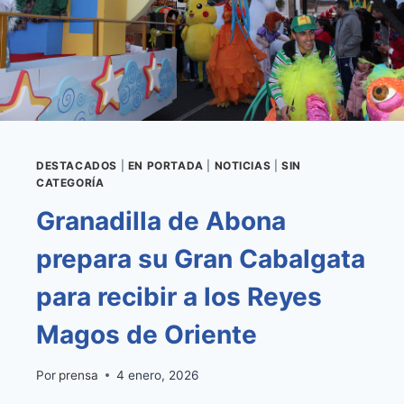
DESTACADOS
|
EN PORTADA
|
NOTICIAS
|
SIN
CATEGORÍA
Granadilla de Abona
prepara su Gran Cabalgata
para recibir a los Reyes
Magos de Oriente
Por
prensa
4 enero, 2026