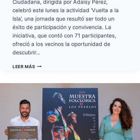
Ciudadana, dirigida por Adaisy Pérez,
celebró este lunes la actividad ‘Vuelta a la
Isla’, una jornada que resultó ser todo un
éxito de participación y convivencia. La
iniciativa, que contó con 71 participantes,
ofreció a los vecinos la oportunidad de
descubrir…
GRAN
LEER MÁS
ACOGIDA
DE
LA
JORNADA
DE
CONVIVENCIA
‘VUELTA
A
LA
ISLA’