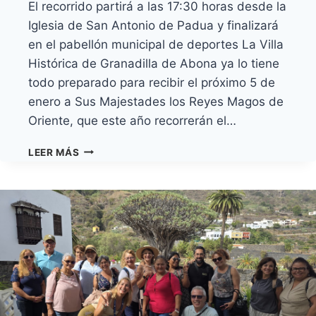
El recorrido partirá a las 17:30 horas desde la
Iglesia de San Antonio de Padua y finalizará
en el pabellón municipal de deportes La Villa
Histórica de Granadilla de Abona ya lo tiene
todo preparado para recibir el próximo 5 de
enero a Sus Majestades los Reyes Magos de
Oriente, que este año recorrerán el…
GRANADILLA
LEER MÁS
DE
ABONA
PREPARA
SU
GRAN
CABALGATA
PARA
RECIBIR
A
LOS
REYES