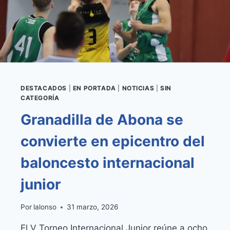
ENTORNO
DEL
AEROPUERTO
SUR
DESTACADOS
|
EN PORTADA
|
NOTICIAS
|
SIN
CATEGORÍA
Granadilla de Abona se
convierte en epicentro del
baloncesto internacional
junior
Por
lalonso
31 marzo, 2026
El V Torneo Internacional Junior reúne a ocho