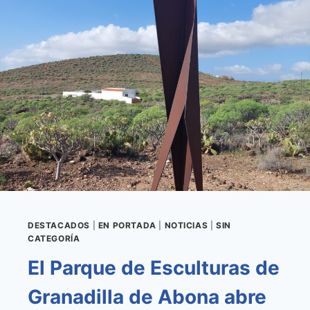
DE
MAMA
SE
CONSOLIDAN
COMO
UN
ESPACIO
DE
ENCUENTRO
PARA
EL
APRENDIZAJE
Y
LA
PREVENCIÓN
DESTACADOS
|
EN PORTADA
|
NOTICIAS
|
SIN
CATEGORÍA
El Parque de Esculturas de
Granadilla de Abona abre