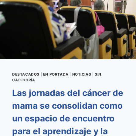
PARA
PERSONAS
MAYORES
Y
CON
DISCAPACIDAD
DESTACADOS
|
EN PORTADA
|
NOTICIAS
|
SIN
CATEGORÍA
Las jornadas del cáncer de
mama se consolidan como
un espacio de encuentro
para el aprendizaje y la