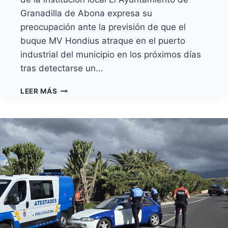
Granadilla de Abona expresa su
preocupación ante la previsión de que el
buque MV Hondius atraque en el puerto
industrial del municipio en los próximos días
tras detectarse un…
EL
LEER MÁS
AYUNTAMIENTO
MUESTRA
SU
PREOCUPACIÓN
ANTE
LA
LLEGADA
DEL
MV
HONDIUS
Y
RECLAMA
GARANTÍAS