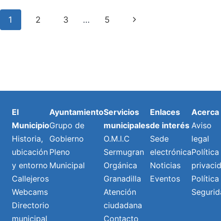
DE
ESCULTURAS
Navegación
Next
1
2
3
…
5
DE
GRANADILLA
de
Page
DE
ABONA
Página
ABRE
SU
NUEVA
TEMPORADA
DE
El
Ayuntamiento
Servicios
Enlaces
Acerca
INVIERNO
Municipio
Grupo de
municipales
de interés
Aviso
Historia,
Gobierno
O.M.I.C
Sede
legal
ubicación
Pleno
Sermugran
electrónica
Política
y entorno
Municipal
Orgánica
Noticias
privaci
Callejeros
Granadilla
Eventos
Política
Webcams
Atención
Segurid
Directorio
ciudadana
municipal
Contacto