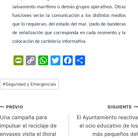
salvamento marítimo o demás grupos operativos. Otras
funciones serán la comunicación a los distintos medios
que lo requieran, del estado del mar, izado de banderas
de señalización que corresponda en cada momento y la
colocación de cartelería informativa.
Pr
C
W
T
F
C
in
o
h
w
a
o
tF
p
at
itt
c
m
Tags
#
Seguridad y Emergencias
ri
y
s
er
e
p
de
e
Li
A
b
ar
Entradas:
n
n
p
o
tir
Navegación
PREVIO
SIGUIENTE
dl
k
p
o
Una campaña para
El Ayuntamiento reactiva
de
impulsar el reciclaje de
el ocio educativo de los
y
k
entradas
envases visita el litoral
más pequeños del