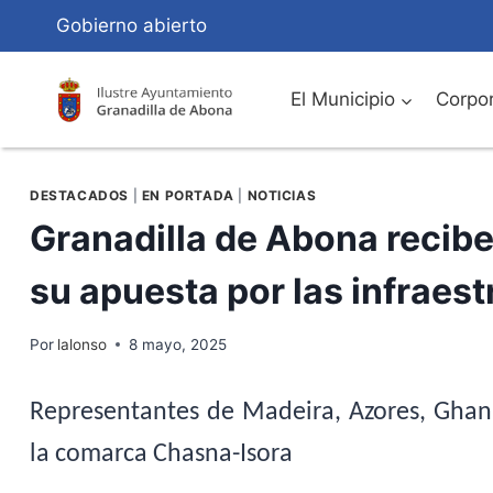
Saltar
Gobierno abierto
al
Contenido
El Municipio
Corpor
DESTACADOS
|
EN PORTADA
|
NOTICIAS
Granadilla de Abona recibe 
su apuesta por las infraes
Por
lalonso
8 mayo, 2025
Representantes de Madeira, Azores, Ghan
la comarca Chasna-Isora