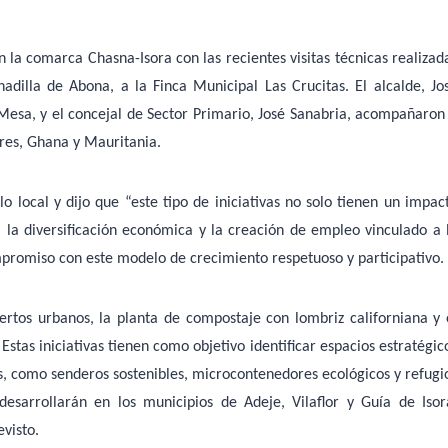
la comarca Chasna-Isora con las recientes visitas técnicas realizad
nadilla de Abona, a la Finca Municipal Las Crucitas. El alcalde, Jo
esa, y el concejal de Sector Primario, José Sanabria, acompañaron
res, Ghana y Mauritania.
 local y dijo que “este tipo de iniciativas no solo tienen un impac
 la diversificación económica y la creación de empleo vinculado a 
ompromiso con este modelo de crecimiento respetuoso y participativo.
uertos urbanos, la planta de compostaje con lombriz californiana y 
stas iniciativas tienen como objetivo identificar espacios estratégic
es, como senderos sostenibles, microcontenedores ecológicos y refugi
desarrollarán en los municipios de Adeje, Vilaflor y Guía de Isor
visto.