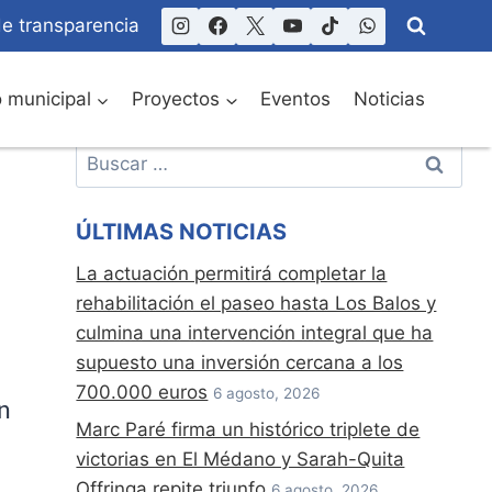
de transparencia
o municipal
Proyectos
Eventos
Noticias
Buscar:
ÚLTIMAS NOTICIAS
La actuación permitirá completar la
rehabilitación el paseo hasta Los Balos y
culmina una intervención integral que ha
supuesto una inversión cercana a los
700.000 euros
6 agosto, 2026
n
Marc Paré firma un histórico triplete de
victorias en El Médano y Sarah-Quita
Offringa repite triunfo
6 agosto, 2026